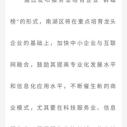
通过发布服务业培育企业“群雄
榜”的形式，南湖区将在重点培育龙头
企业的基础上，加快中小企业与互联
网融合，鼓励其提高专业化发展水平
和信息化应用水平，不断催生新的商
业模式，尤其要在科技服务业、信息