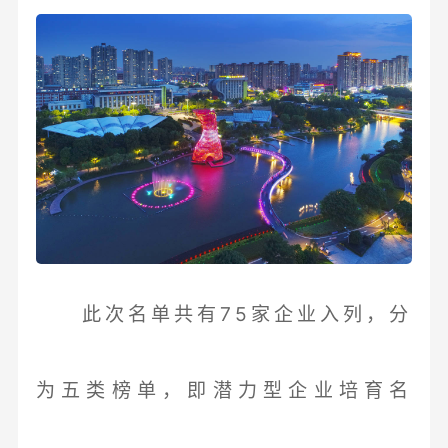
此次名单共有75家企业入列，分
为五类榜单，即潜力型企业培育名