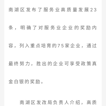
南湖区发布了服务业高质量发展23
条，明确了对服务业企业的奖励内
容，列入重点培育的75家企业，通过
最终努力，胜出的企业可享受政策真
金白银的奖励。
南湖区发改局负责人介绍，高质