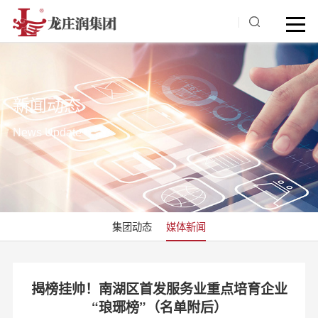
新闻动态
News Update
集团动态
媒体新闻
揭榜挂帅！南湖区首发服务业重点培育企业
“琅琊榜”（名单附后）